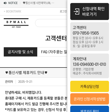
NOTICE
♥통신사 별 사전예약 URL 안내♥
신청내역 확인
로그인
회원가입
주문배송조회
고객센터
+ BOOKMARK
바로가기
고객센터
070-7856-1565
고객센터
평일 오전 10시~오후 6시
점심 오후 12시~오후 1시
토·일·공휴일 휴무
공지사항 및 소식
FAQ (자주묻는 질문)
구매후기
이용안
계좌안내
136-094600-01-010
은행명 : 기업은행
♥통신사별 제휴카드 안내♥
예금주 : 주식회사비피엠
관리자
2025-11-21
조회수
1,197
카톡상담신청
안녕하세요, 비피엠입니다.
휴대폰 구매 시, 제휴카드를 등록할 분들은 본인이 신청하는 통신사별
온라인 신청서작성방법
홈페이지에서 카드 발급 진행해 주시면 됩니다.
*카드를 보유하고 있는 경우, 신청서 작성 후 카드 정보를 공유해주시면
제휴카드확인