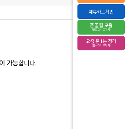
제휴카드확인
조회수
359
폰 꿀팁 모음
첨부파일
(
5
)
(블로그 바로가기)
요즘 폰 1분 정리
(인스타 바로가기)