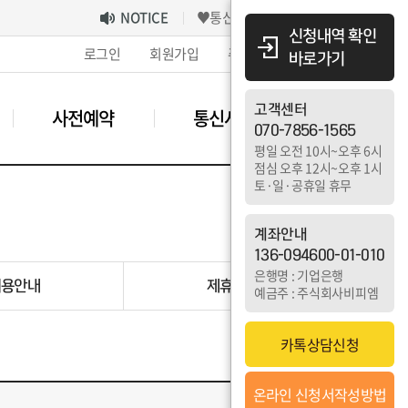
NOTICE
♥통신사 별 사전예약 URL 안내♥
신청내역 확인
로그인
회원가입
주문배송조회
고객센터
바로가기
고객센터
사전예약
통신사
악세사리
070-7856-1565
평일 오전 10시~오후 6시
점심 오후 12시~오후 1시
토·일·공휴일 휴무
계좌안내
136-094600-01-010
은행명 : 기업은행
이용안내
제휴업체
예금주 : 주식회사비피엠
카톡상담신청
온라인 신청서작성방법